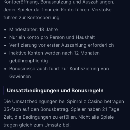
Kontoeröffnung, Bonusnutzung und Auszahlungen.
Jeder Spieler darf nur ein Konto führen. Verstöße
führen zur Kontosperrung.
Mindestalter: 18 Jahre
Nur ein Konto pro Person und Haushalt
Verifizierung vor erster Auszahlung erforderlich
Inaktive Konten werden nach 12 Monaten
gebührenpflichtig
Bonusmissbrauch führt zur Konfiszierung von
Gewinnen
Umsatzbedingungen und Bonusregeln
Die Umsatzbedingungen bei Spinrollz Casino betragen
35-fach auf den Bonusbetrag. Spieler haben 21 Tage
Zeit, die Bedingungen zu erfüllen. Nicht alle Spiele
tragen gleich zum Umsatz bei.