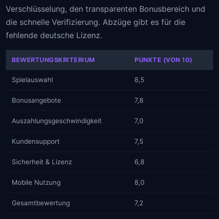
Verschlüsselung, den transparenten Bonusbereich und
die schnelle Verifizierung. Abzüge gibt es für die
fehlende deutsche Lizenz.
BEWERTUNGSKRITERIUM
PUNKTE (VON 10)
Spielauswahl
8,5
Bonusangebote
7,8
Auszahlungsgeschwindigkeit
7,0
Kundensupport
7,5
Sicherheit & Lizenz
6,8
Mobile Nutzung
8,0
Gesamtbewertung
7,2