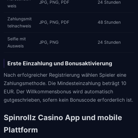
JPG, PNG, PDF
24 Stunden
weis
Zahlungsmit
JPG, PNG, PDF
48 Stunden
telnachweis
Selfie mit
JPG, PNG
24 Stunden
Ausweis
Erste Einzahlung und Bonusaktivierung
Nach erfolgreicher Registrierung wählen Spieler eine
Zahlungsmethode. Die Mindesteinzahlung beträgt 10
EUR. Der Willkommensbonus wird automatisch
gutgeschrieben, sofern kein Bonuscode erforderlich ist.
Spinrollz Casino App und mobile
Plattform