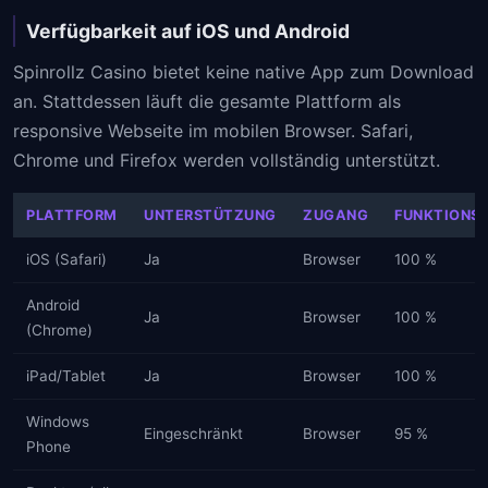
Verfügbarkeit auf iOS und Android
Spinrollz Casino bietet keine native App zum Download
an. Stattdessen läuft die gesamte Plattform als
responsive Webseite im mobilen Browser. Safari,
Chrome und Firefox werden vollständig unterstützt.
PLATTFORM
UNTERSTÜTZUNG
ZUGANG
FUNKTIONS
iOS (Safari)
Ja
Browser
100 %
Android
Ja
Browser
100 %
(Chrome)
iPad/Tablet
Ja
Browser
100 %
Windows
Eingeschränkt
Browser
95 %
Phone