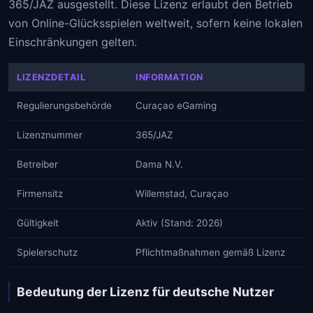
365/JAZ ausgestellt. Diese Lizenz erlaubt den Betrieb
von Online-Glücksspielen weltweit, sofern keine lokalen
Einschränkungen gelten.
LIZENZDETAIL
INFORMATION
Regulierungsbehörde
Curaçao eGaming
Lizenznummer
365/JAZ
Betreiber
Dama N.V.
Firmensitz
Willemstad, Curaçao
Gültigkeit
Aktiv (Stand: 2026)
Spielerschutz
Pflichtmaßnahmen gemäß Lizenz
Bedeutung der Lizenz für deutsche Nutzer