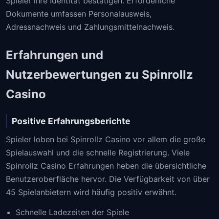
Spieler ihre Identität bestätigen. Erforderliche
Dokumente umfassen Personalausweis,
Adressnachweis und Zahlungsmittelnachweis.
Erfahrungen und
Nutzerbewertungen zu Spinrollz
Casino
Positive Erfahrungsberichte
Spieler loben bei Spinrollz Casino vor allem die große
Spielauswahl und die schnelle Registrierung. Viele
Spinrollz Casino Erfahrungen heben die übersichtliche
Benutzeroberfläche hervor. Die Verfügbarkeit von über
45 Spielanbietern wird häufig positiv erwähnt.
Schnelle Ladezeiten der Spiele