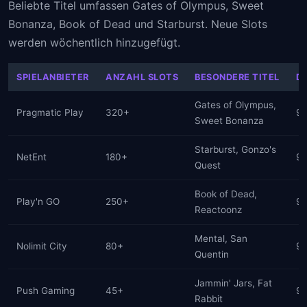
Beliebte Titel umfassen Gates of Olympus, Sweet
Bonanza, Book of Dead und Starburst. Neue Slots
werden wöchentlich hinzugefügt.
SPIELANBIETER
ANZAHL SLOTS
BESONDERE TITEL
D
Gates of Olympus,
Pragmatic Play
320+
96
Sweet Bonanza
Starburst, Gonzo's
NetEnt
180+
96
Quest
Book of Dead,
Play'n GO
250+
96
Reactoonz
Mental, San
Nolimit City
80+
96
Quentin
Jammin' Jars, Fat
Push Gaming
45+
96
Rabbit