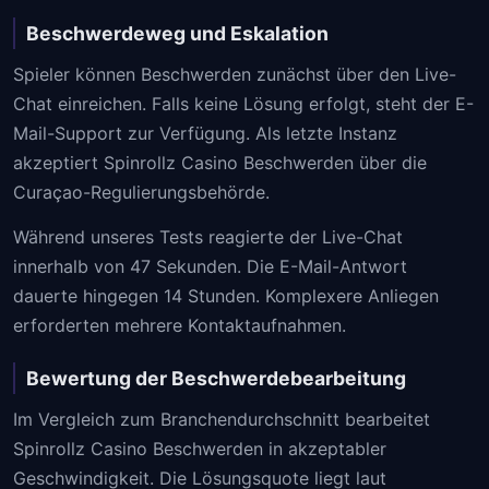
Beschwerdeweg und Eskalation
Spieler können Beschwerden zunächst über den Live-
Chat einreichen. Falls keine Lösung erfolgt, steht der E-
Mail-Support zur Verfügung. Als letzte Instanz
akzeptiert Spinrollz Casino Beschwerden über die
Curaçao-Regulierungsbehörde.
Während unseres Tests reagierte der Live-Chat
innerhalb von 47 Sekunden. Die E-Mail-Antwort
dauerte hingegen 14 Stunden. Komplexere Anliegen
erforderten mehrere Kontaktaufnahmen.
Bewertung der Beschwerdebearbeitung
Im Vergleich zum Branchendurchschnitt bearbeitet
Spinrollz Casino Beschwerden in akzeptabler
Geschwindigkeit. Die Lösungsquote liegt laut