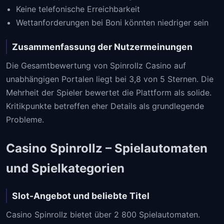
Keine telefonische Erreichbarkeit
Wettanforderungen bei Boni könnten niedriger sein
Zusammenfassung der Nutzermeinungen
Die Gesamtbewertung von Spinrollz Casino auf
unabhängigen Portalen liegt bei 3,8 von 5 Sternen. Die
Mehrheit der Spieler bewertet die Plattform als solide.
Kritikpunkte betreffen eher Details als grundlegende
Probleme.
Casino Spinrollz – Spielautomaten
und Spielkategorien
Slot-Angebot und beliebte Titel
Casino Spinrollz bietet über 2 800 Spielautomaten.