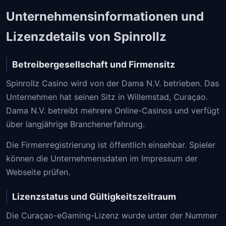
Unternehmensinformationen und
Lizenzdetails von Spinrollz
Betreibergesellschaft und Firmensitz
Spinrollz Casino wird von der Dama N.V. betrieben. Das
Unternehmen hat seinen Sitz in Willemstad, Curaçao.
Dama N.V. betreibt mehrere Online-Casinos und verfügt
über langjährige Branchenerfahrung.
Die Firmenregistrierung ist öffentlich einsehbar. Spieler
können die Unternehmensdaten im Impressum der
Webseite prüfen.
Lizenzstatus und Gültigkeitszeitraum
Die Curaçao-eGaming-Lizenz wurde unter der Nummer