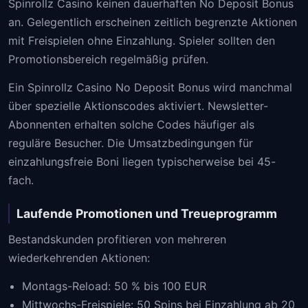
Spinrollz Casino keinen dauerhaften No Deposit Bonus
an. Gelegentlich erscheinen zeitlich begrenzte Aktionen
mit Freispielen ohne Einzahlung. Spieler sollten den
Promotionsbereich regelmäßig prüfen.
Ein Spinrollz Casino No Deposit Bonus wird manchmal
über spezielle Aktionscodes aktiviert. Newsletter-
Abonnenten erhalten solche Codes häufiger als
reguläre Besucher. Die Umsatzbedingungen für
einzahlungsfreie Boni liegen typischerweise bei 45-
fach.
Laufende Promotionen und Treueprogramm
Bestandskunden profitieren von mehreren
wiederkehrenden Aktionen:
Montags-Reload: 50 % bis 100 EUR
Mittwochs-Freispiele: 50 Spins bei Einzahlung ab 20