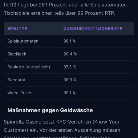
(RTP) liegt bei 96,1 Prozent über alle Spielautomaten.
Tischspiele erreichen teils über 99 Prozent RTP.
SPIELTYP
DURCHSCHNITTLICHER RTP
Spielautomaten
96,1 %
Blackjack
99,4 %
Roulette (europäisch)
97,3 %
Baccarat
98,9 %
Video-Poker
99,1 %
Maßnahmen gegen Geldwäsche
Spinrollz Casino setzt KYC-Verfahren (Know Your
Customer) ein. Vor der ersten Auszahlung müssen